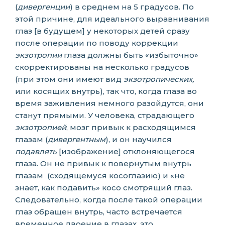
(
дивергенции
) в среднем на 5 градусов. По
этой причине, для идеального выравнивания
глаз [в будущем] у некоторых детей сразу
после операции по поводу коррекции
экзотропии
глаза должны быть «избыточно»
скорректированы на несколько градусов
(при этом они имеют вид
экзотропических,
или косящих внутрь), так что, когда глаза во
время заживления немного разойдутся, они
станут прямыми. У человека, страдающего
экзотропией
, мозг привык к расходящимся
глазам (
дивергентным
), и он научился
подавлять
[изображение] отклоняющегося
глаза. Он не привык к повернутым внутрь
глазам (сходящемуся косоглазию) и «не
знает, как подавить» косо смотрящий глаз.
Следовательно, когда после такой операции
глаз обращен внутрь, часто встречается
временное двоение в глазах, это