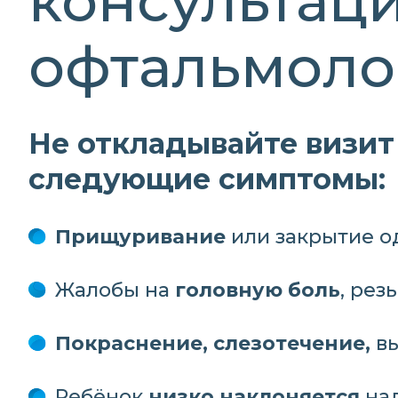
консультаци
офтальмоло
Не откладывайте визит 
следующие симптомы:
Прищуривание
или закрытие о
Жалобы на
головную боль
, рез
Покраснение, слезотечение,
вы
Ребёнок
низко наклоняется
над