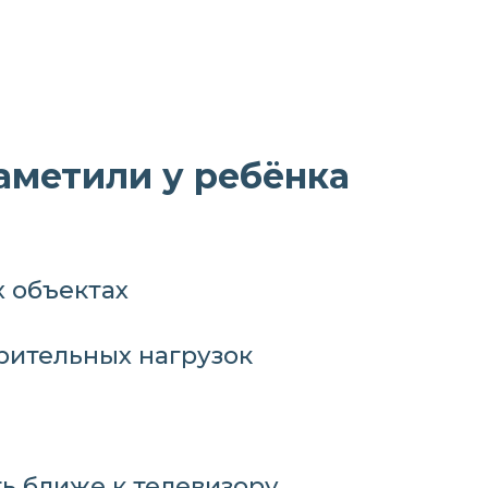
заметили у ребёнка
х объектах
 зрительных нагрузок
ть ближе к телевизору