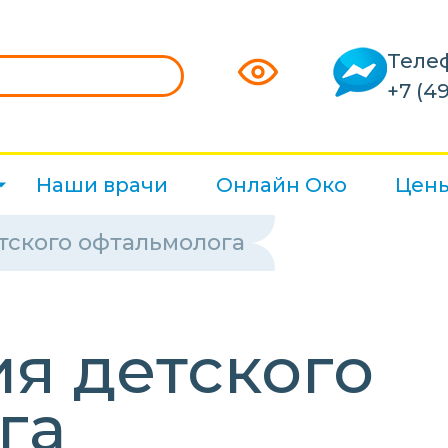
Теле
+7 (49
Наши врачи
Онлайн Око
Цен
тского офтальмолога
я детского
га