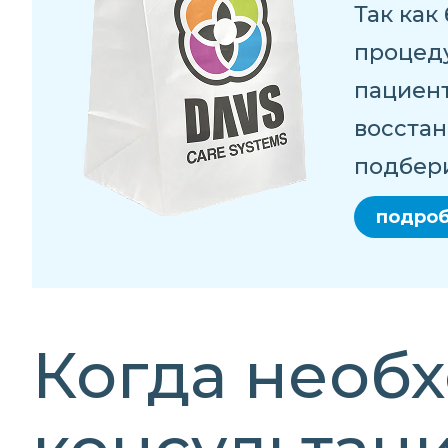
Так как
процеду
пациент
восстан
подбери
подро
Когда необ