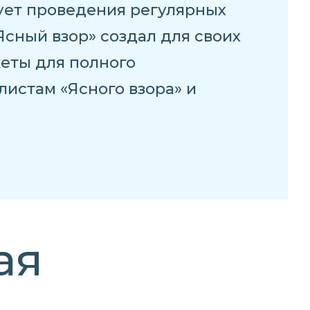
бует проведения регулярных
сный взор» создал для своих
еты для полного
листам «Ясного взора» и
ая