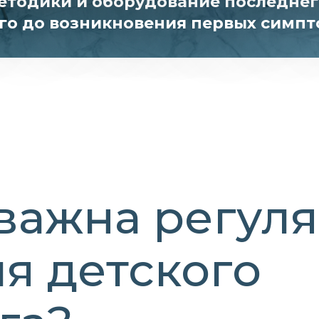
тодики и оборудование последнего
го до возникновения первых симпт
 важна регул
я детского