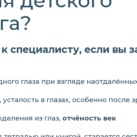
я детского
га?
к специалисту, если вы 
дного глаза при взгляде наотдалённы
ь, усталость в глазах, особенно после
деления из глаз,
отчёность век
 тетрадью или книгой, старается сес