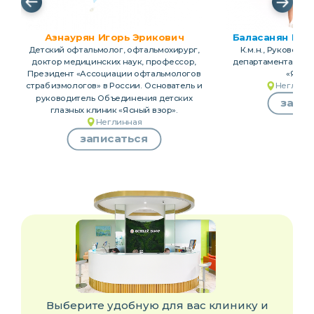
❮
❯
Азнаурян Игорь Эрикович
Баласанян Вик
Детский офтальмолог, офтальмохирург,
К.м.н., Руководи
доктор медицинских наук, профессор,
департамента детс
Президент «Ассоциации офтальмологов
«Ясны
страбизмологов» в России. Основатель и
Неглинн
руководитель Объединения детских
запи
глазных клиник «Ясный взор».
Неглинная
записаться
Выберите удобную для вас клинику и