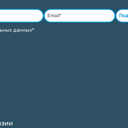
Под
ьных данных*
нзии