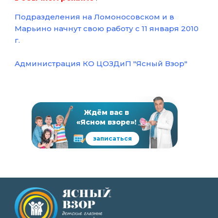
Подразделения на Ломоносовском и в
Марьино начнут свою работу с 11 января 2010
г.
Администрация КО ЦОЗДиП "Ясный Взор"
Ждём вас в
«Ясном взоре»!
записаться