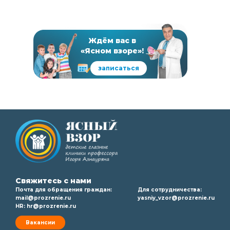
Ждём вас в
«Ясном взоре»!
записаться
Свяжитесь с нами
Почта для обращения граждан:
Для сотрудничества:
mail@prozrenie.ru
yasniy_vzor@prozrenie.ru
HR:
hr@prozrenie.ru
Вакансии