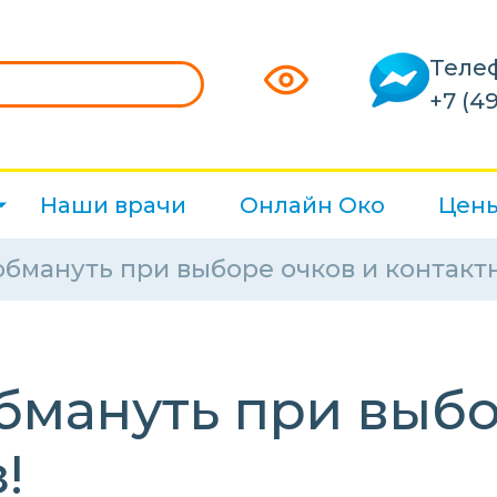
Теле
+7 (49
Наши врачи
Онлайн Око
Цен
обмануть при выборе очков и контакт
бмануть при выбо
!