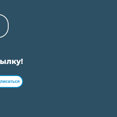
сылку!
писаться