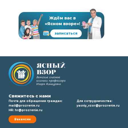
Ждём вас в
«Ясном взоре»!
записаться
Свяжитесь с нами
Почта для обращения граждан:
Для сотрудничества:
mail@prozrenie.ru
yasniy_vzor@prozrenie.ru
HR:
hr@prozrenie.ru
Вакансии