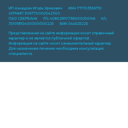
ИП Азнаурян Игорь Эрикович ИНН 771703556710
ОГРНИП 306770000542300
ПАО СБЕРБАНК Р/с 40802810738000054746 К/с
30101810400000000225 БИК 044525225
Представленная на сайте информация носит справочный
характер и не является публичной офертой.
Информация на сайте носит ознакомительный характер.
Для назначения лечения необходима консультация
специалиста.