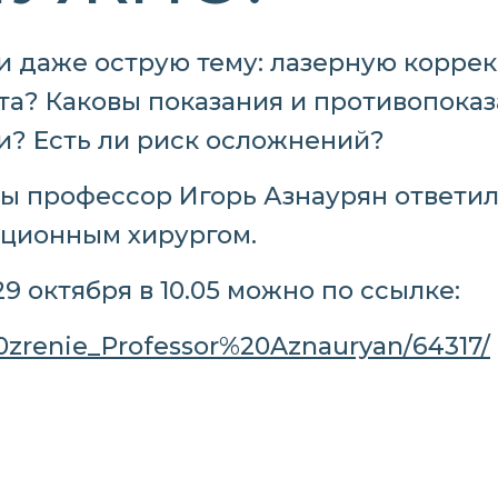
и даже острую тему: лазерную корре
ста? Каковы показания и противопока
и? Есть ли риск осложнений?
сы профессор Игорь Азнаурян ответил 
кционным хирургом.
 октября в 10.05 можно по ссылке:
20zrenie_Professor%20Aznauryan/64317/