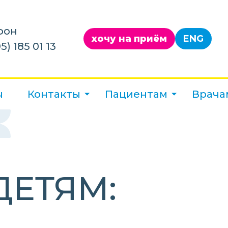
фон
хочу на приём
ENG
5) 185 01 13
ы
Контакты
Пациентам
Врача
ДЕТЯМ: