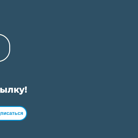
сылку!
писаться