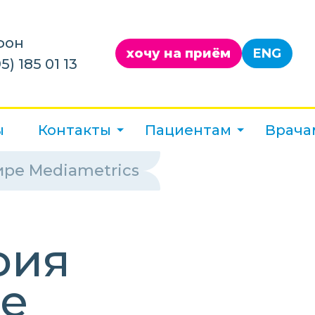
фон
хочу на приём
ENG
5) 185 01 13
ы
Контакты
Пациентам
Врача
ире Mediametrics
рия
ре