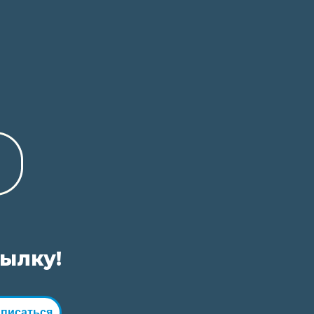
сылку!
писаться