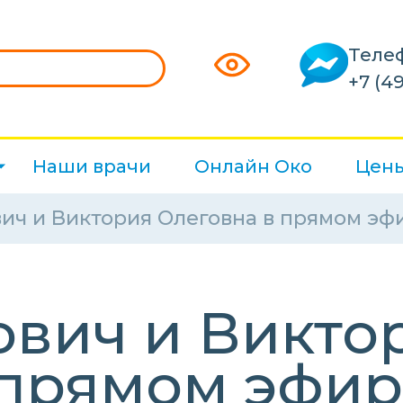
Теле
+7 (49
Наши врачи
Онлайн Око
Цен
ич и Виктория Олеговна в прямом эф
ович и Викто
 прямом эфи