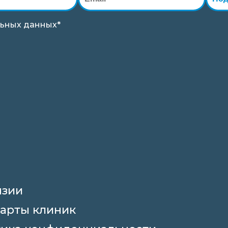
ьных данных*
нзии
арты клиник