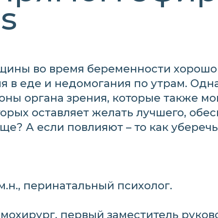
s
щины во время беременности хорошо
 в еде и недомогания по утрам. Однак
оны органа зрения, которые также мог
орых оставляет желать лучшего, обе
ще? А если повлияют – то как убереч
м.н., перинатальный психолог.
альмохирург, первый заместитель рук