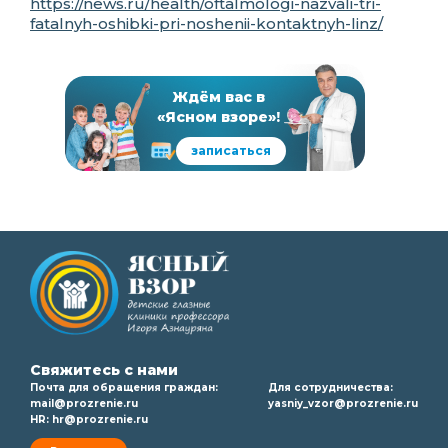
https://news.ru/health/oftalmologi-nazvali-tri-
fatalnyh-oshibki-pri-noshenii-kontaktnyh-linz/
Ждём вас в
«Ясном взоре»!
записаться
Свяжитесь с нами
Почта для обращения граждан:
Для сотрудничества:
mail@prozrenie.ru
yasniy_vzor@prozrenie.ru
HR:
hr@prozrenie.ru