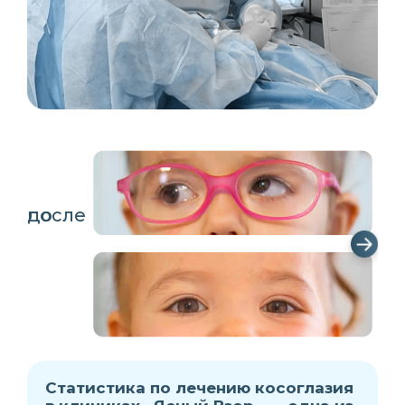
до
после
❯
Статистика по лечению косоглазия