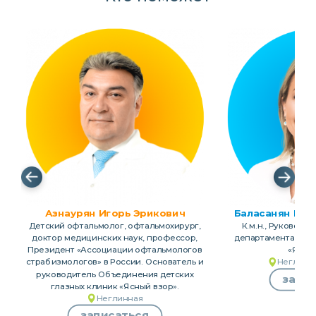
❮
❯
Азнаурян Игорь Эрикович
Баласанян Вик
Детский офтальмолог, офтальмохирург,
К.м.н., Руководи
доктор медицинских наук, профессор,
департамента детс
Президент «Ассоциации офтальмологов
«Ясны
страбизмологов» в России. Основатель и
Неглинн
руководитель Объединения детских
запи
глазных клиник «Ясный взор».
Неглинная
записаться