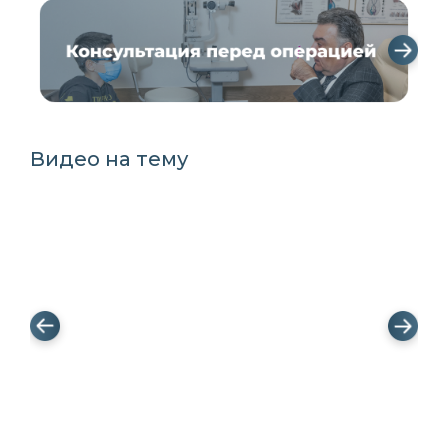
❯
Видео на тему
❮
❯