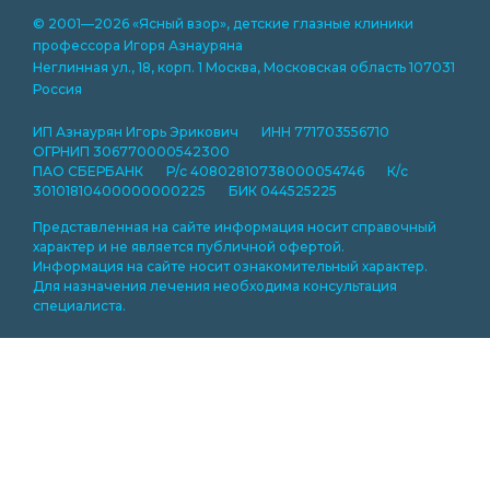
© 2001—2026 «Ясный взор», детские глазные клиники
профессора Игоря Азнауряна
Неглинная ул., 18, корп. 1 Москва, Московская область 107031
Россия
ИП Азнаурян Игорь Эрикович ИНН 771703556710
ОГРНИП 306770000542300
ПАО СБЕРБАНК Р/с 40802810738000054746 К/с
30101810400000000225 БИК 044525225
Представленная на сайте информация носит справочный
характер и не является публичной офертой.
Информация на сайте носит ознакомительный характер.
Для назначения лечения необходима консультация
специалиста.