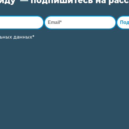
виду — подпишитесь на рас
Под
ьных данных*