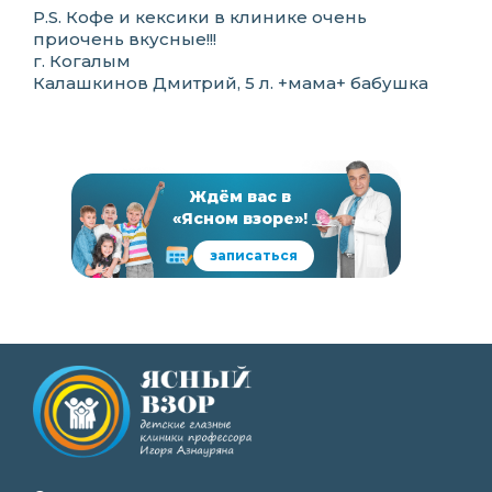
P.S. Кофе и кексики в клинике очень
приочень вкусные!!!
г. Когалым
Калашкинов Дмитрий, 5 л. +мама+ бабушка
Ждём вас в
«Ясном взоре»!
записаться