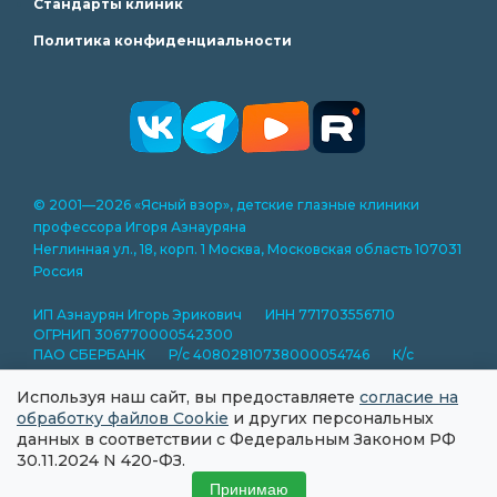
Стандарты клиник
Политика конфиденциальности
© 2001—2026 «Ясный взор», детские глазные клиники
профессора Игоря Азнауряна
Неглинная ул., 18, корп. 1 Москва, Московская область 107031
Россия
ИП Азнаурян Игорь Эрикович ИНН 771703556710
ОГРНИП 306770000542300
ПАО СБЕРБАНК Р/с 40802810738000054746 К/с
30101810400000000225 БИК 044525225
Используя наш сайт, вы предоставляете
согласие на
Представленная на сайте информация носит справочный
обработку файлов Cookie
и других персональных
характер и не является публичной офертой.
данных в соответствии с Федеральным Законом РФ
Информация на сайте носит ознакомительный характер.
30.11.2024 N 420-ФЗ.
Для назначения лечения необходима консультация
Принимаю
специалиста.