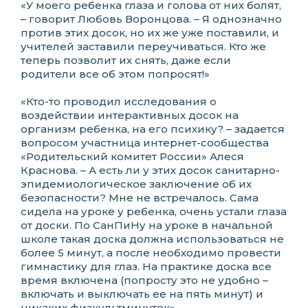
«У моего ребенка глаза и голова от них болят,
– говорит Любовь Воронцова. – Я однозначно
против этих досок, но их же уже поставили, и
учителей заставили переучиваться. Кто же
теперь позволит их снять, даже если
родители все об этом попросят!»
«Кто-то проводил исследования о
воздействии интерактивных досок на
организм ребенка, на его психику? – задается
вопросом участница интернет-сообщества
«Родительский комитет России» Алеся
Краснова. – А есть ли у этих досок санитарно-
эпидемиологическое заключение об их
безопасности? Мне не встречалось. Сама
сидела на уроке у ребенка, очень устали глаза
от доски. По СанПиНу на уроке в начальной
школе такая доска должна использоваться не
более 5 минут, а после необходимо провести
гимнастику для глаз. На практике доска все
время включена (попросту это не удобно –
включать и выключать ее на пять минут) и
никаких физкультминуток».