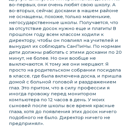
во-первых, они очень любят свою школу. А
во-вторых, сейчас досками в нашем районе
не оснащены, похоже, только маленькие,
негосударственные школы. Получается, что
за отсутствие досок нужно еще и платить! В
прошлом году всем классом ходили к
директору, чтобы он повлиял на учителей и
вынудил их соблюдать СанПиНы. По нормам
дети должны работать с этими досками по 20
минут, не более. Но они вообще не
выключаются. К тому же они мерцают. Я
просто на родительском собрании посидела
в классе, где была включена доска, и пришла
домой с больной головой и раздражением
глаз. Это притом, что в силу профессии я
иногда провожу перед монитором
компьютера по 12 часов в день. У моих
сыновей после школы все время красные
глаза, хотя до появления этих досок ничего
подобного не было. Директор ничего не
предпринял».