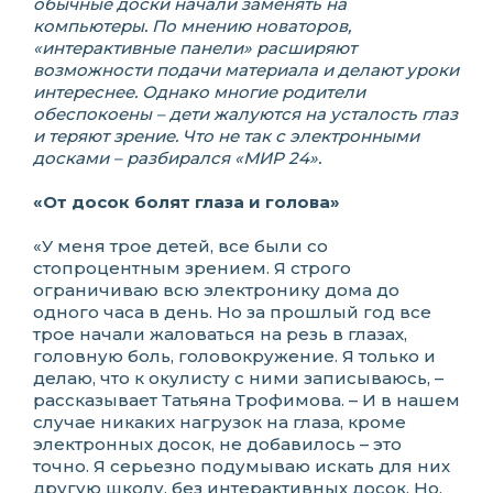
обычные доски начали заменять на
компьютеры. По мнению новаторов,
«интерактивные панели» расширяют
возможности подачи материала и делают уроки
интереснее. Однако многие родители
обеспокоены – дети жалуются на усталость глаз
и теряют зрение. Что не так с электронными
досками – разбирался «МИР 24».
«От
досок болят глаза и голова»
«У меня трое детей, все были со
стопроцентным зрением. Я строго
ограничиваю всю электронику дома до
одного часа в день. Но за прошлый год все
трое начали жаловаться на резь в глазах,
головную боль, головокружение. Я только и
делаю, что к окулисту с ними записываюсь, –
рассказывает Татьяна Трофимова. – И в нашем
случае никаких нагрузок на глаза, кроме
электронных досок, не добавилось – это
точно. Я серьезно подумываю искать для них
другую школу, без интерактивных досок. Но,