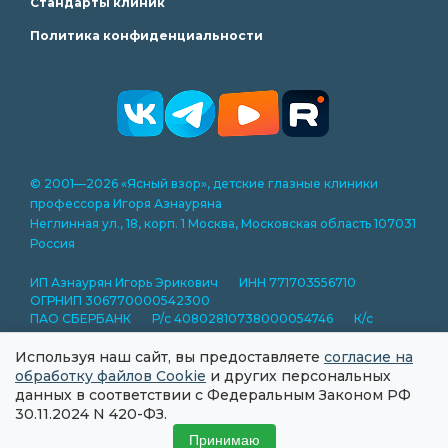
Стандарты клиник
Политика конфиденциальности
© 2001—2026 «Ясный взор», детские глазные клиники
профессора Игоря Азнауряна
Неглинная ул., 18, корп. 1 Москва, Московская область 107031
Россия
ИП Азнаурян Игорь Эрикович ИНН 771703556710
ОГРНИП 306770000542300
ПАО СБЕРБАНК Р/с 40802810738000054746 К/с
30101810400000000225 БИК 044525225
Используя наш сайт, вы предоставляете
согласие на
Представленная на сайте информация носит справочный
обработку файлов Cookie
и других персональных
характер и не является публичной офертой.
данных в соответствии с Федеральным Законом РФ
Информация на сайте носит ознакомительный характер.
30.11.2024 N 420-ФЗ.
Для назначения лечения необходима консультация
Принимаю
специалиста.